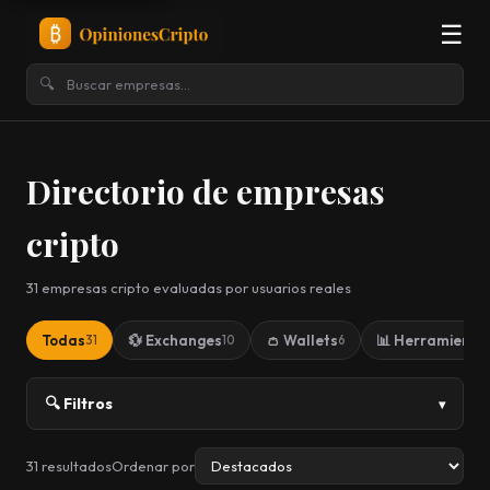
☰
🔍
Directorio de empresas
cripto
31 empresas cripto evaluadas por usuarios reales
Todas
💱 Exchanges
👛 Wallets
📊 Herramientas
31
10
6
🔍 Filtros
31 resultados
Ordenar por