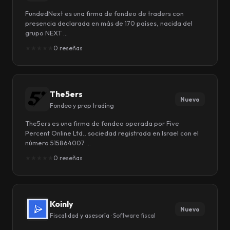
FundedNext es una firma de fondeo de traders con
presencia declarada en más de 170 países, nacida del
grupo NEXT …
★
★
★
★
★
0 reseñas
The5ers
Nuevo
Fondeo y prop trading
The5ers es una firma de fondeo operada por Five
Percent Online Ltd., sociedad registrada en Israel con el
número 515864007 …
★
★
★
★
★
0 reseñas
Koinly
Nuevo
Fiscalidad y asesoría ·
Software fiscal