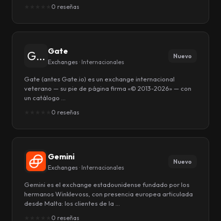
★
★
★
★
★
0 reseñas
Gate
G…
Nuevo
Exchanges ·
Internacionales
Gate (antes Gate.io) es un exchange internacional
veterano — su pie de página firma «© 2013-2026» — con
un catálogo …
★
★
★
★
★
0 reseñas
Gemini
Nuevo
Exchanges ·
Internacionales
Gemini es el exchange estadounidense fundado por los
hermanos Winklevoss, con presencia europea articulada
desde Malta: los clientes de la …
★
★
★
★
★
0 reseñas