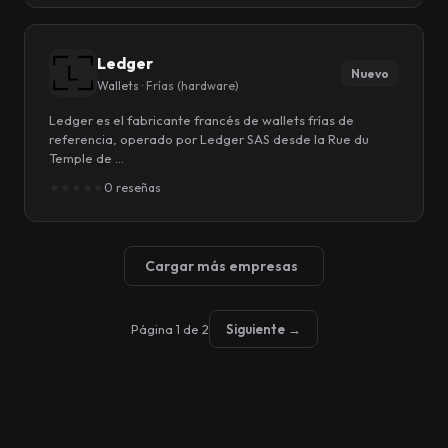
Ledger
Nuevo
Wallets ·
Frías (hardware)
Ledger es el fabricante francés de wallets frías de
referencia, operado por Ledger SAS desde la Rue du
Temple de …
★
★
★
★
★
0 reseñas
Cargar más empresas
Página 1 de 2
Siguiente →