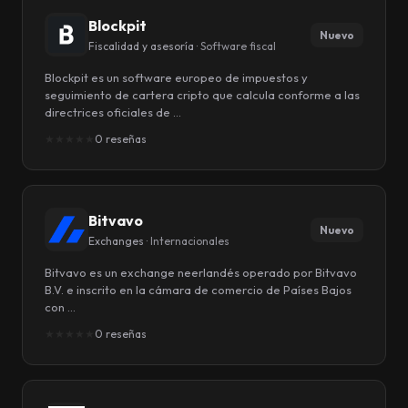
Blockpit
Nuevo
Fiscalidad y asesoría ·
Software fiscal
Blockpit es un software europeo de impuestos y
seguimiento de cartera cripto que calcula conforme a las
directrices oficiales de …
★
★
★
★
★
0 reseñas
Bitvavo
Nuevo
Exchanges ·
Internacionales
Bitvavo es un exchange neerlandés operado por Bitvavo
B.V. e inscrito en la cámara de comercio de Países Bajos
con …
★
★
★
★
★
0 reseñas