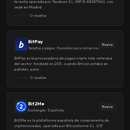
la renta operada por Taxdown S.L. (NIF B-88287164), con
sede en Madrid. …
★
★
★
★
★
0 reseñas
BitPay
Nuevo
Tarjetas y pagos ·
Pasarelas para comercios
BitPay es la procesadora de pagos cripto más veterana
del sector: fundada en 2011, cuando Bitcoin estaba en
pañales, para …
★
★
★
★
★
0 reseñas
Bit2Me
Nuevo
Exchanges ·
Españoles
Bit2Me es la plataforma española de compraventa de
criptomonedas, operada por Bitcoinforme S.L. (CIF